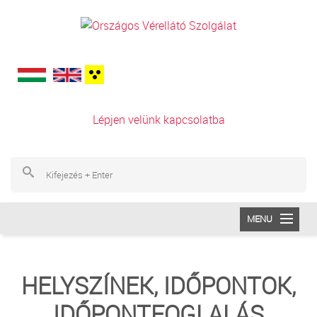
Ugrás a tartalomra
Lépjen velünk kapcsolatba
Ke
Ke
MENU
INTÉZETÜNK
HELYSZÍNEK, IDŐPONTOK,
VÉRADÁS
IDŐPONTFOGLALÁS