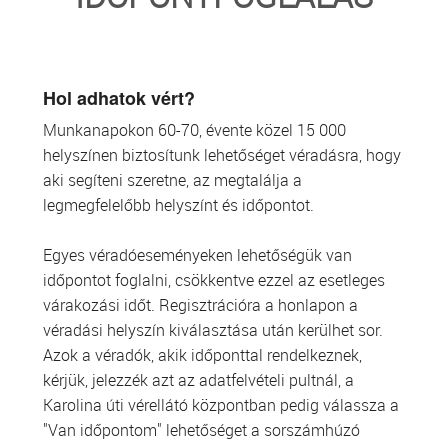
TRANSZFUZIOLÓGIA
SZERVDONÁCIÓ
Hol adhatok vért?
Munkanapokon 60-70, évente közel 15 000
ŐSSEJT DONÁCIÓ
helyszínen biztosítunk lehetőséget véradásra, hogy
aki segíteni szeretne, az megtalálja a
VÁRÓLISTÁK
legmegfelelőbb helyszínt és időpontot.
SAJTÓ
Egyes véradóeseményeken lehetőségük van
időpontot foglalni, csökkentve ezzel az esetleges
várakozási időt. Regisztrációra a honlapon a
véradási helyszín kiválasztása után kerülhet sor.
Azok a véradók, akik időponttal rendelkeznek,
kérjük, jelezzék azt az adatfelvételi pultnál, a
Karolina úti vérellátó központban pedig válassza a
"Van időpontom" lehetőséget a sorszámhúzó