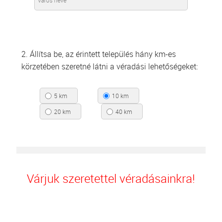
2. Állítsa be, az érintett település hány km-es
körzetében szeretné látni a véradási lehetőségeket:
5 km
10 km
20 km
40 km
Várjuk szeretettel véradásainkra!