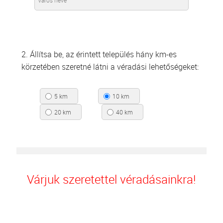
2. Állítsa be, az érintett település hány km-es
körzetében szeretné látni a véradási lehetőségeket:
5 km
10 km
20 km
40 km
Várjuk szeretettel véradásainkra!