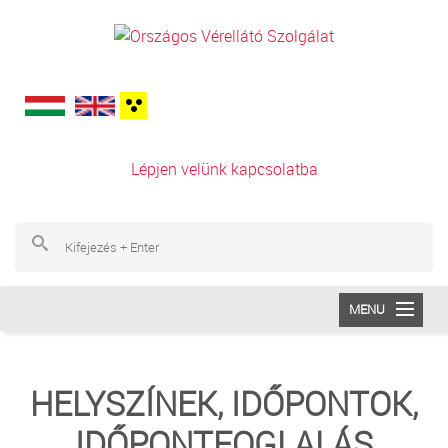
Ugrás a tartalomra
Lépjen velünk kapcsolatba
Ke
Ke
MENU
INTÉZETÜNK
HELYSZÍNEK, IDŐPONTOK,
VÉRADÁS
IDŐPONTFOGLALÁS