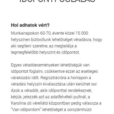
TRANSZFUZIOLÓGIA
SZERVDONÁCIÓ
Hol adhatok vért?
Munkanapokon 60-70, évente közel 15 000
ŐSSEJT DONÁCIÓ
helyszínen biztosítunk lehetőséget véradásra, hogy
aki segíteni szeretne, az megtalálja a
VÁRÓLISTÁK
legmegfelelőbb helyszínt és időpontot.
SAJTÓ
Egyes véradóeseményeken lehetőségük van
időpontot foglalni, csökkentve ezzel az esetleges
várakozási időt. Regisztrációra a honlapon a
véradási helyszín kiválasztása után kerülhet sor.
Azok a véradók, akik időponttal rendelkeznek,
kérjük, jelezzék azt az adatfelvételi pultnál, a
Karolina úti vérellátó központban pedig válassza a
"Van időpontom" lehetőséget a sorszámhúzó