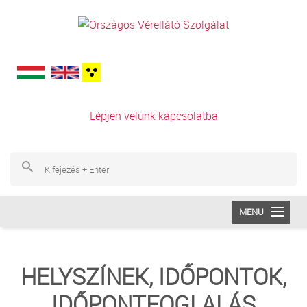
Ugrás a tartalomra
Lépjen velünk kapcsolatba
Ke
Ke
MENU
INTÉZETÜNK
HELYSZÍNEK, IDŐPONTOK,
VÉRADÁS
IDŐPONTFOGLALÁS