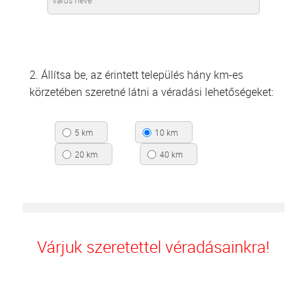
2. Állítsa be, az érintett település hány km-es
körzetében szeretné látni a véradási lehetőségeket:
5 km
10 km
20 km
40 km
Várjuk szeretettel véradásainkra!