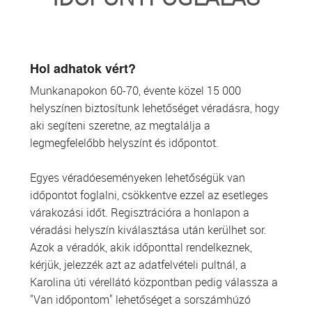
TRANSZFUZIOLÓGIA
SZERVDONÁCIÓ
Hol adhatok vért?
Munkanapokon 60-70, évente közel 15 000
ŐSSEJT DONÁCIÓ
helyszínen biztosítunk lehetőséget véradásra, hogy
aki segíteni szeretne, az megtalálja a
VÁRÓLISTÁK
legmegfelelőbb helyszínt és időpontot.
SAJTÓ
Egyes véradóeseményeken lehetőségük van
időpontot foglalni, csökkentve ezzel az esetleges
várakozási időt. Regisztrációra a honlapon a
véradási helyszín kiválasztása után kerülhet sor.
Azok a véradók, akik időponttal rendelkeznek,
kérjük, jelezzék azt az adatfelvételi pultnál, a
Karolina úti vérellátó központban pedig válassza a
"Van időpontom" lehetőséget a sorszámhúzó