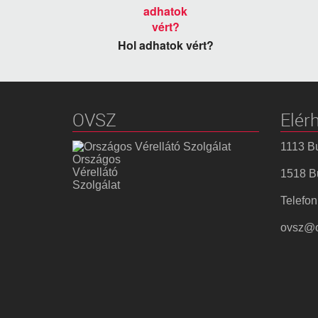
Hol adhatok vért?
OVSZ
Elér
1113 Bu
Országos
Vérellátó
1518 Bu
Szolgálat
Telefon
ovsz@o