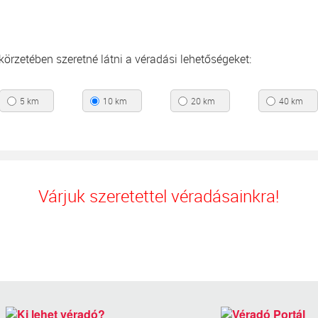
s körzetében szeretné látni a véradási lehetőségeket:
5 km
10 km
20 km
40 km
Várjuk szeretettel véradásainkra!