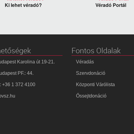
Ki lehet véradó?
Véradó Portál
hetőségek
Fontos Oldalak
dapest Karolina út 19-21.
Véradás
dapest PF.: 44.
Szervdonáció
: +36 1 372 4100
Központi Várólista
vsz.hu
Őssejtdonáció