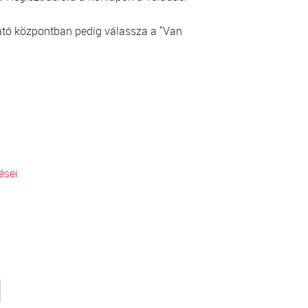
ellátó központban pedig válassza a "Van
ései