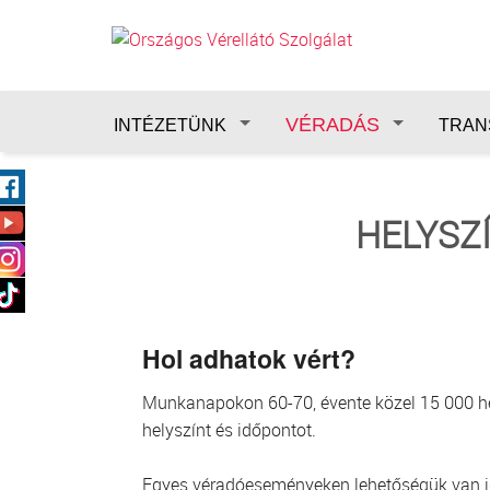
Ugrás a tartalomra
VÉRADÁS
INTÉZETÜNK
TRAN
HELYSZ
Hol adhatok vért?
Munkanapokon 60-70, évente közel 15 000 hely
helyszínt és időpontot.
Egyes véradóeseményeken lehetőségük van idő