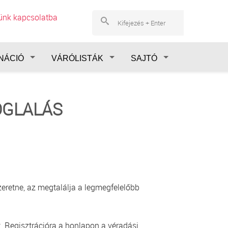
lünk kapcsolatba
NÁCIÓ
VÁRÓLISTÁK
SAJTÓ
OGLALÁS
eretne, az megtalálja a legmegfelelőbb
. Regisztrációra a honlapon a véradási