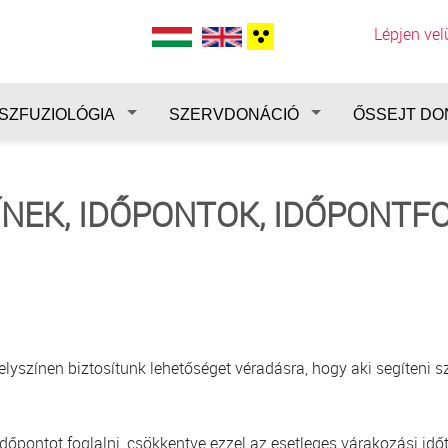
Lépjen ve
SZFUZIOLÓGIA
SZERVDONÁCIÓ
ŐSSEJT DO
ÍNEK, IDŐPONTOK, IDŐPONTF
színen biztosítunk lehetőséget véradásra, hogy aki segíteni sz
pontot foglalni, csökkentve ezzel az esetleges várakozási időt