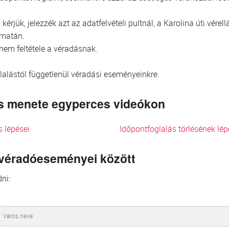
kérjük, jelezzék azt az adatfelvételi pultnál, a Karolina úti vér
omatán.
 nem feltétele a véradásnak.
glalástól függetlenül véradási eseményeinkre.
lés menete egyperces videókon
s lépései
Időpontfoglalás törlésének lép
 véradóeseményei között
ni: