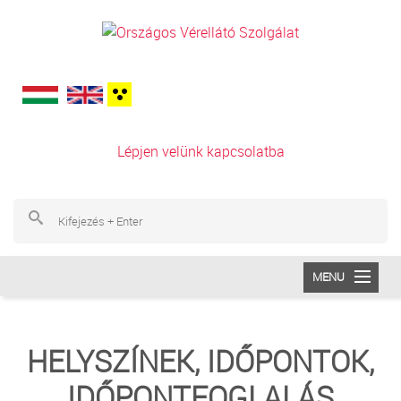
Ugrás a tartalomra
Lépjen velünk kapcsolatba
Ke
Ke
MENU
INTÉZETÜNK
HELYSZÍNEK, IDŐPONTOK,
VÉRADÁS
IDŐPONTFOGLALÁS