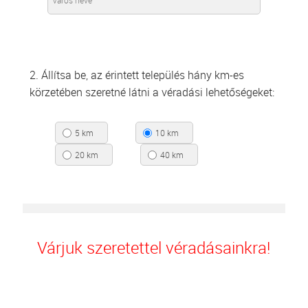
2. Állítsa be, az érintett település hány km-es
körzetében szeretné látni a véradási lehetőségeket:
5 km
10 km
20 km
40 km
Várjuk szeretettel véradásainkra!