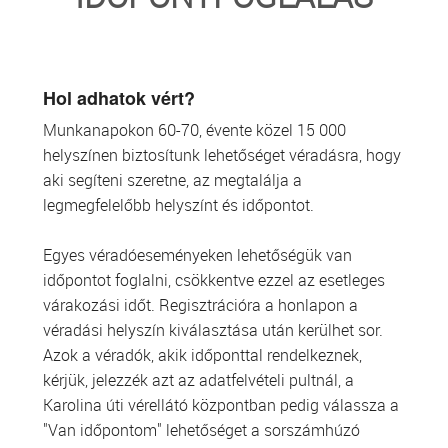
TRANSZFUZIOLÓGIA
SZERVDONÁCIÓ
Hol adhatok vért?
Munkanapokon 60-70, évente közel 15 000
ŐSSEJT DONÁCIÓ
helyszínen biztosítunk lehetőséget véradásra, hogy
aki segíteni szeretne, az megtalálja a
VÁRÓLISTÁK
legmegfelelőbb helyszínt és időpontot.
SAJTÓ
Egyes véradóeseményeken lehetőségük van
időpontot foglalni, csökkentve ezzel az esetleges
várakozási időt. Regisztrációra a honlapon a
véradási helyszín kiválasztása után kerülhet sor.
Azok a véradók, akik időponttal rendelkeznek,
kérjük, jelezzék azt az adatfelvételi pultnál, a
Karolina úti vérellátó központban pedig válassza a
"Van időpontom" lehetőséget a sorszámhúzó