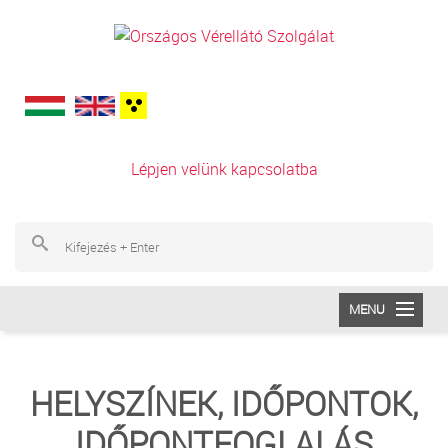
Ugrás a tartalomra
Lépjen velünk kapcsolatba
Ke
Ke
MENU
INTÉZETÜNK
HELYSZÍNEK, IDŐPONTOK,
VÉRADÁS
IDŐPONTFOGLALÁS