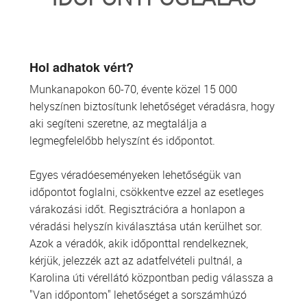
TRANSZFUZIOLÓGIA
SZERVDONÁCIÓ
Hol adhatok vért?
Munkanapokon 60-70, évente közel 15 000
ŐSSEJT DONÁCIÓ
helyszínen biztosítunk lehetőséget véradásra, hogy
aki segíteni szeretne, az megtalálja a
VÁRÓLISTÁK
legmegfelelőbb helyszínt és időpontot.
SAJTÓ
Egyes véradóeseményeken lehetőségük van
időpontot foglalni, csökkentve ezzel az esetleges
várakozási időt. Regisztrációra a honlapon a
véradási helyszín kiválasztása után kerülhet sor.
Azok a véradók, akik időponttal rendelkeznek,
kérjük, jelezzék azt az adatfelvételi pultnál, a
Karolina úti vérellátó központban pedig válassza a
"Van időpontom" lehetőséget a sorszámhúzó