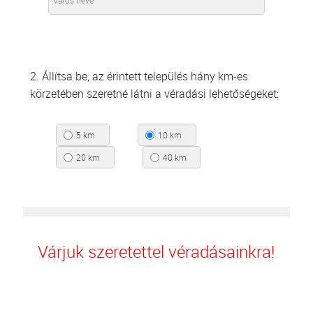
2. Állítsa be, az érintett település hány km-es
körzetében szeretné látni a véradási lehetőségeket:
5 km
10 km
20 km
40 km
Várjuk szeretettel véradásainkra!