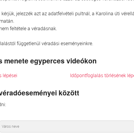
kérjük, jelezzék azt az adatfelvételi pultnál, a Karolina úti vér
omatán.
 nem feltétele a véradásnak.
glalástól függetlenül véradási eseményeinkre.
lés menete egyperces videókon
s lépései
Időpontfoglalás törlésének lép
 véradóeseményei között
ni: