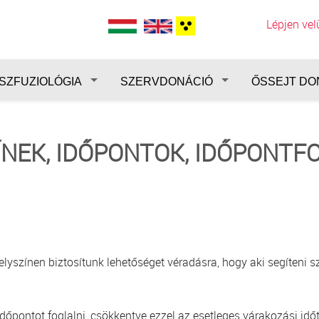
Lépjen ve
SZFUZIOLÓGIA
SZERVDONÁCIÓ
ŐSSEJT DO
ÍNEK, IDŐPONTOK, IDŐPONTF
színen biztosítunk lehetőséget véradásra, hogy aki segíteni sz
pontot foglalni, csökkentve ezzel az esetleges várakozási időt