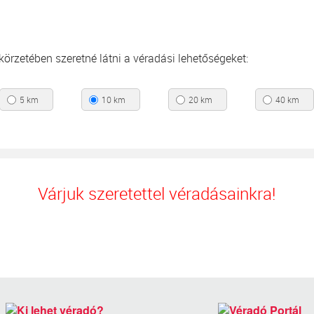
s körzetében szeretné látni a véradási lehetőségeket:
5 km
10 km
20 km
40 km
Várjuk szeretettel véradásainkra!