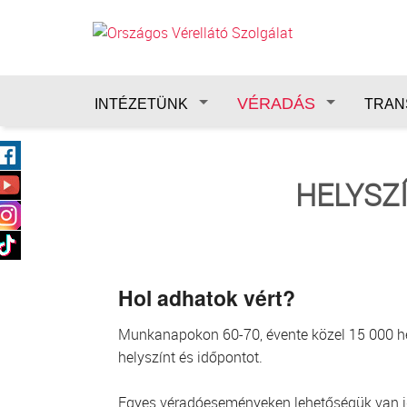
Ugrás a tartalomra
VÉRADÁS
INTÉZETÜNK
TRAN
HELYSZ
Hol adhatok vért?
Munkanapokon 60-70, évente közel 15 000 hely
helyszínt és időpontot.
Egyes véradóeseményeken lehetőségük van idő