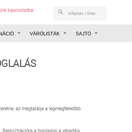
lünk kapcsolatba
NÁCIÓ
VÁRÓLISTÁK
SAJTÓ
OGLALÁS
eretne, az megtalálja a legmegfelelőbb
. Regisztrációra a honlapon a véradási