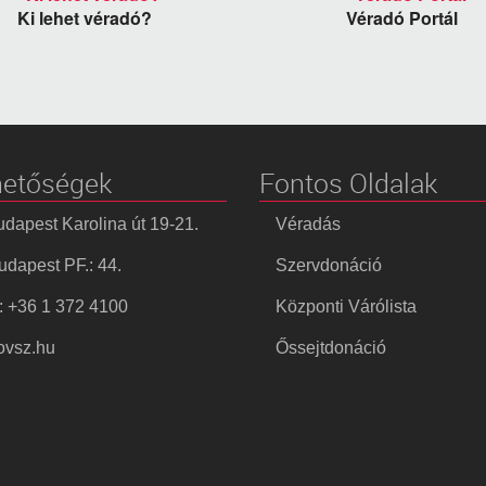
Ki lehet véradó?
Véradó Portál
hetőségek
Fontos Oldalak
dapest Karolina út 19-21.
Véradás
dapest PF.: 44.
Szervdonáció
: +36 1 372 4100
Központi Várólista
vsz.hu
Őssejtdonáció