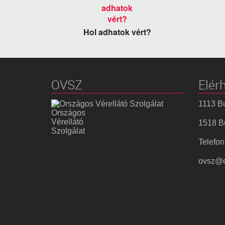
Hol adhatok vért?
OVSZ
Elér
1113 Bu
Országos
Vérellátó
1518 Bu
Szolgálat
Telefon
ovsz@o