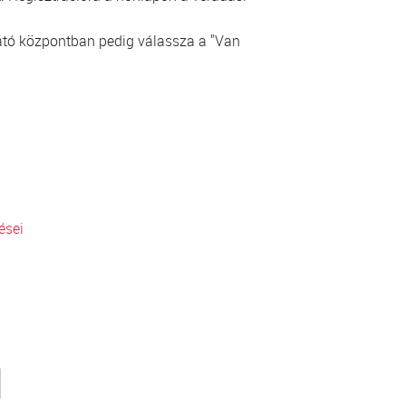
ellátó központban pedig válassza a "Van
ései