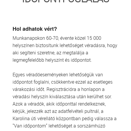
TRANSZFUZIOLÓGIA
SZERVDONÁCIÓ
Hol adhatok vért?
Munkanapokon 60-70, évente közel 15 000
ŐSSEJT DONÁCIÓ
helyszínen biztosítunk lehetőséget véradásra, hogy
aki segíteni szeretne, az megtalálja a
VÁRÓLISTÁK
legmegfelelőbb helyszínt és időpontot.
SAJTÓ
Egyes véradóeseményeken lehetőségük van
időpontot foglalni, csökkentve ezzel az esetleges
várakozási időt. Regisztrációra a honlapon a
véradási helyszín kiválasztása után kerülhet sor.
Azok a véradók, akik időponttal rendelkeznek,
kérjük, jelezzék azt az adatfelvételi pultnál, a
Karolina úti vérellátó központban pedig válassza a
"Van időpontom" lehetőséget a sorszámhúzó