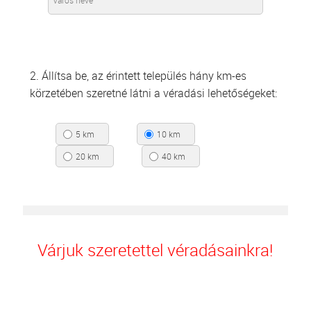
2. Állítsa be, az érintett település hány km-es
körzetében szeretné látni a véradási lehetőségeket:
5 km
10 km
20 km
40 km
Várjuk szeretettel véradásainkra!