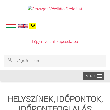
Ugrás a tartalomra
Lépjen velünk kapcsolatba
Ke
Ke
MENU
INTÉZETÜNK
HELYSZÍNEK, IDŐPONTOK,
VÉRADÁS
IDŐPONTFOGLALÁS