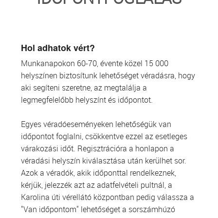
TRANSZFUZIOLÓGIA
SZERVDONÁCIÓ
Hol adhatok vért?
Munkanapokon 60-70, évente közel 15 000
ŐSSEJT DONÁCIÓ
helyszínen biztosítunk lehetőséget véradásra, hogy
aki segíteni szeretne, az megtalálja a
VÁRÓLISTÁK
legmegfelelőbb helyszínt és időpontot.
SAJTÓ
Egyes véradóeseményeken lehetőségük van
időpontot foglalni, csökkentve ezzel az esetleges
várakozási időt. Regisztrációra a honlapon a
véradási helyszín kiválasztása után kerülhet sor.
Azok a véradók, akik időponttal rendelkeznek,
kérjük, jelezzék azt az adatfelvételi pultnál, a
Karolina úti vérellátó központban pedig válassza a
"Van időpontom" lehetőséget a sorszámhúzó