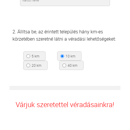
2. Állítsa be, az érintett település hány km-es
körzetében szeretné látni a véradási lehetőségeket:
5 km
10 km
20 km
40 km
Várjuk szeretettel véradásainkra!