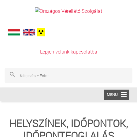
Ugrás a tartalomra
Lépjen velünk kapcsolatba
Ke
Ke
MENU
INTÉZETÜNK
HELYSZÍNEK, IDŐPONTOK,
VÉRADÁS
IDŐPONTFOGLALÁS