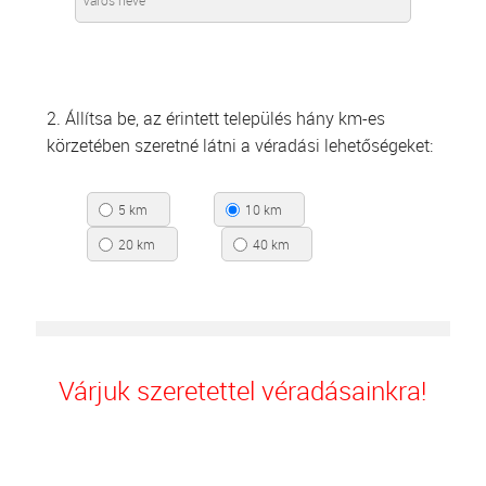
2. Állítsa be, az érintett település hány km-es
körzetében szeretné látni a véradási lehetőségeket:
5 km
10 km
20 km
40 km
Várjuk szeretettel véradásainkra!