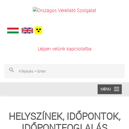
Ugrás a tartalomra
Lépjen velünk kapcsolatba
Ke
Ke
MENU
INTÉZETÜNK
HELYSZÍNEK, IDŐPONTOK,
VÉRADÁS
IDŐPONTFOGLALÁS