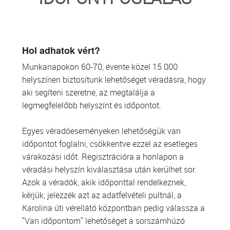
TRANSZFUZIOLÓGIA
SZERVDONÁCIÓ
Hol adhatok vért?
Munkanapokon 60-70, évente közel 15 000
ŐSSEJT DONÁCIÓ
helyszínen biztosítunk lehetőséget véradásra, hogy
aki segíteni szeretne, az megtalálja a
VÁRÓLISTÁK
legmegfelelőbb helyszínt és időpontot.
SAJTÓ
Egyes véradóeseményeken lehetőségük van
időpontot foglalni, csökkentve ezzel az esetleges
várakozási időt. Regisztrációra a honlapon a
véradási helyszín kiválasztása után kerülhet sor.
Azok a véradók, akik időponttal rendelkeznek,
kérjük, jelezzék azt az adatfelvételi pultnál, a
Karolina úti vérellátó központban pedig válassza a
"Van időpontom" lehetőséget a sorszámhúzó