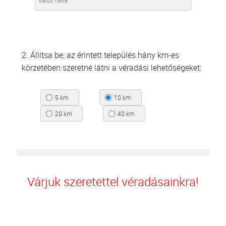
2. Állítsa be, az érintett település hány km-es
körzetében szeretné látni a véradási lehetőségeket:
5 km
10 km
20 km
40 km
Várjuk szeretettel véradásainkra!