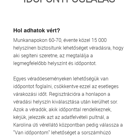
TRANSZFUZIOLÓGIA
SZERVDONÁCIÓ
Hol adhatok vért?
Munkanapokon 60-70, évente közel 15 000
ŐSSEJT DONÁCIÓ
helyszínen biztosítunk lehetőséget véradásra, hogy
aki segíteni szeretne, az megtalálja a
VÁRÓLISTÁK
legmegfelelőbb helyszínt és időpontot.
SAJTÓ
Egyes véradóeseményeken lehetőségük van
időpontot foglalni, csökkentve ezzel az esetleges
várakozási időt. Regisztrációra a honlapon a
véradási helyszín kiválasztása után kerülhet sor.
Azok a véradók, akik időponttal rendelkeznek,
kérjük, jelezzék azt az adatfelvételi pultnál, a
Karolina úti vérellátó központban pedig válassza a
"Van időpontom" lehetőséget a sorszámhúzó