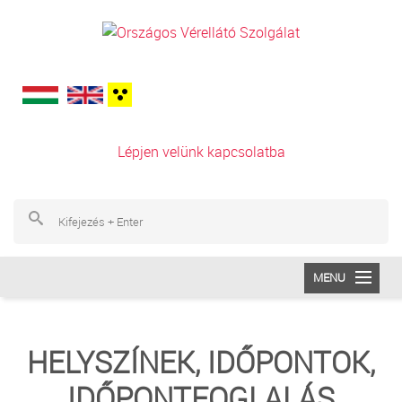
Ugrás a tartalomra
Lépjen velünk kapcsolatba
Ke
Ke
MENU
INTÉZETÜNK
HELYSZÍNEK, IDŐPONTOK,
VÉRADÁS
IDŐPONTFOGLALÁS