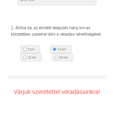
2. Állítsa be, az érintett település hány km-es
körzetében szeretné látni a véradási lehetőségeket:
5 km
10 km
20 km
40 km
Várjuk szeretettel véradásainkra!