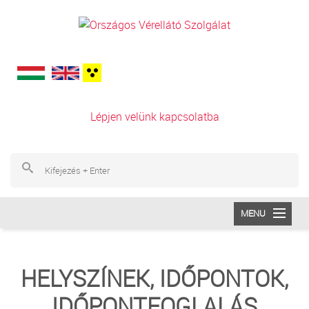
Ugrás a tartalomra
Lépjen velünk kapcsolatba
Ke
Ke
MENU
INTÉZETÜNK
HELYSZÍNEK, IDŐPONTOK,
VÉRADÁS
IDŐPONTFOGLALÁS