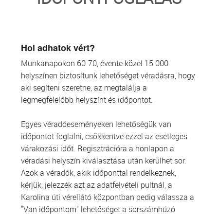
TRANSZFUZIOLÓGIA
SZERVDONÁCIÓ
Hol adhatok vért?
Munkanapokon 60-70, évente közel 15 000
ŐSSEJT DONÁCIÓ
helyszínen biztosítunk lehetőséget véradásra, hogy
aki segíteni szeretne, az megtalálja a
VÁRÓLISTÁK
legmegfelelőbb helyszínt és időpontot.
SAJTÓ
Egyes véradóeseményeken lehetőségük van
időpontot foglalni, csökkentve ezzel az esetleges
várakozási időt. Regisztrációra a honlapon a
véradási helyszín kiválasztása után kerülhet sor.
Azok a véradók, akik időponttal rendelkeznek,
kérjük, jelezzék azt az adatfelvételi pultnál, a
Karolina úti vérellátó központban pedig válassza a
"Van időpontom" lehetőséget a sorszámhúzó