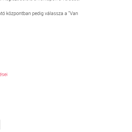
ellátó központban pedig válassza a "Van
ései