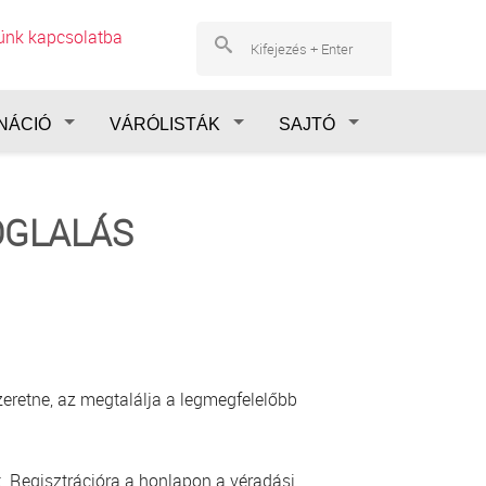
lünk kapcsolatba
NÁCIÓ
VÁRÓLISTÁK
SAJTÓ
OGLALÁS
eretne, az megtalálja a legmegfelelőbb
. Regisztrációra a honlapon a véradási