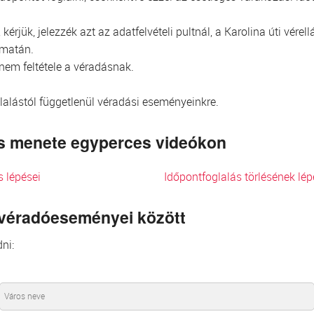
kérjük, jelezzék azt az adatfelvételi pultnál, a Karolina úti vér
omatán.
 nem feltétele a véradásnak.
glalástól függetlenül véradási eseményeinkre.
lés menete egyperces videókon
s lépései
Időpontfoglalás törlésének lép
 véradóeseményei között
ni: