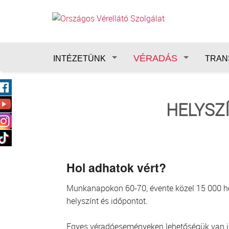
Ugrás a tartalomra
VÉRADÁS
INTÉZETÜNK
TRAN
HELYSZ
Hol adhatok vért?
Munkanapokon 60-70, évente közel 15 000 hely
helyszínt és időpontot.
Egyes véradóeseményeken lehetőségük van idő