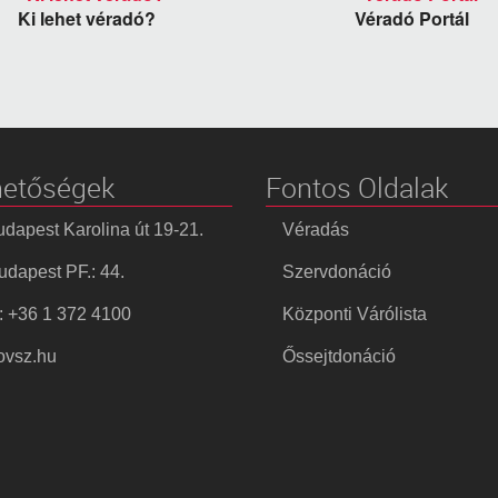
Ki lehet véradó?
Véradó Portál
hetőségek
Fontos Oldalak
dapest Karolina út 19-21.
Véradás
dapest PF.: 44.
Szervdonáció
: +36 1 372 4100
Központi Várólista
vsz.hu
Őssejtdonáció