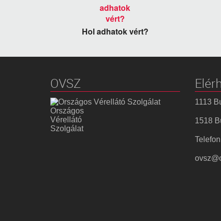
Hol adhatok vért?
OVSZ
Elér
1113 Bu
Országos
Vérellátó
1518 Bu
Szolgálat
Telefon
ovsz@o