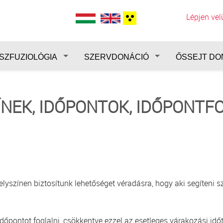
Lépjen ve
SZFUZIOLÓGIA
SZERVDONÁCIÓ
ŐSSEJT DO
ÍNEK, IDŐPONTOK, IDŐPONTF
színen biztosítunk lehetőséget véradásra, hogy aki segíteni sz
pontot foglalni, csökkentve ezzel az esetleges várakozási időt