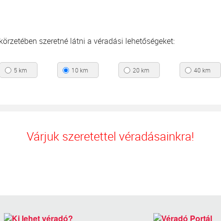
s körzetében szeretné látni a véradási lehetőségeket:
5 km
10 km
20 km
40 km
Várjuk szeretettel véradásainkra!