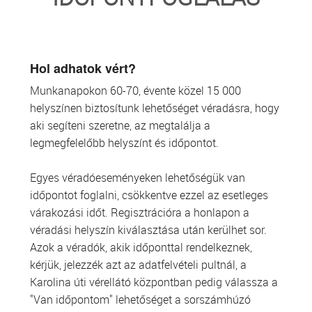
TRANSZFUZIOLÓGIA
SZERVDONÁCIÓ
Hol adhatok vért?
Munkanapokon 60-70, évente közel 15 000
ŐSSEJT DONÁCIÓ
helyszínen biztosítunk lehetőséget véradásra, hogy
aki segíteni szeretne, az megtalálja a
VÁRÓLISTÁK
legmegfelelőbb helyszínt és időpontot.
SAJTÓ
Egyes véradóeseményeken lehetőségük van
időpontot foglalni, csökkentve ezzel az esetleges
várakozási időt. Regisztrációra a honlapon a
véradási helyszín kiválasztása után kerülhet sor.
Azok a véradók, akik időponttal rendelkeznek,
kérjük, jelezzék azt az adatfelvételi pultnál, a
Karolina úti vérellátó központban pedig válassza a
"Van időpontom" lehetőséget a sorszámhúzó