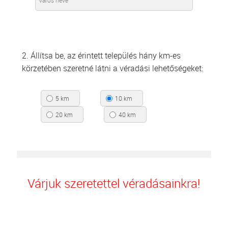
2. Állítsa be, az érintett település hány km-es
körzetében szeretné látni a véradási lehetőségeket:
5 km
10 km
20 km
40 km
Várjuk szeretettel véradásainkra!