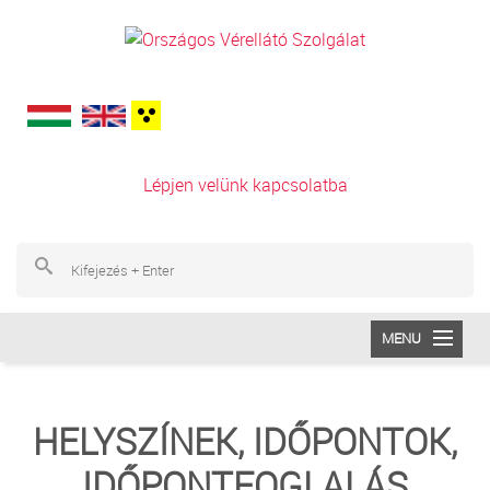
Ugrás a tartalomra
Lépjen velünk kapcsolatba
Ke
Ke
MENU
INTÉZETÜNK
HELYSZÍNEK, IDŐPONTOK,
VÉRADÁS
IDŐPONTFOGLALÁS